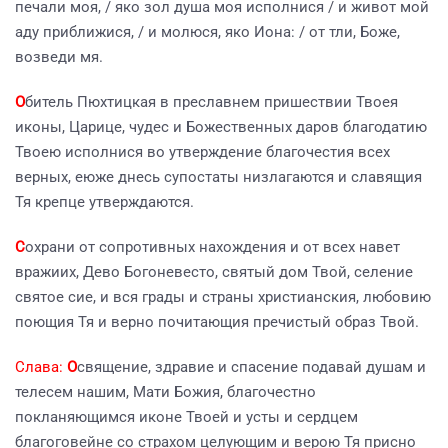
печали моя, / яко зол душа моя исполнися / и живот мой
аду приближися, / и молюся, яко Иона: / от тли, Боже,
возведи мя.
О
битель Пюхтицкая в преславнем пришествии Твоея
иконы, Царице, чудес и Божественных даров благодатию
Твоею исполнися во утверждение благочестия всех
верных, еюже днесь супостаты низлагаются и славящия
Тя крепце утверждаются.
С
охрани от сопротивных нахождения и от всех навет
вражиих, Дево Богоневесто, святый дом Твой, селение
святое сие, и вся грады и страны христианския, любовию
поющия Тя и верно почитающия пречистый образ Твой.
Слава:
О
священие, здравие и спасение подавай душам и
телесем нашим, Мати Божия, благочестно
покланяющимся иконе Твоей и усты и сердцем
благоговейне со страхом целующим и верою Тя присно