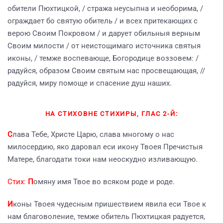
обители Пюхтицкой, / стража неусыпна и необорима, /
ограждает бо святую обитель / и всех притекающих с
верою Своим Покровом / и дарует обильныя верным
Своим милости / от неистощимаго источника святыя
иконы, / темже воспевающе, Богородице воззовем: /
радуйся, образом Своим святым нас просвещающая, //
радуйся, миру помоще и спасение душ наших.
НА СТИХОВНЕ СТИХИРЫ, ГЛАС 2-Й:
С
лава Тебе, Христе Царю, слава многому о нас
милосердию, яко даровал еси икону Твоея Пречистыя
Матере, благодати токи нам неоскудно изливающую.
Стих:
П
омяну имя Твое во всяком роде и роде.
И
коны Твоея чудесным пришествием явила еси Твое к
нам благоволение, темже обитель Пюхтицкая радуется,