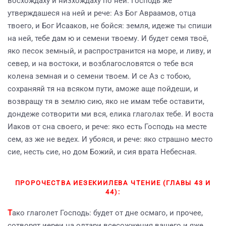
восхождаху и низхождаху по ней. Господь же
утверждашеся на ней и рече: Аз Бог Авраамов, отца
твоего, и Бог Исааков, не бойся: земля, идеже ты спиши
на ней, тебе дам ю и семени твоему. И будет семя твоё,
яко песок земный, и распространится на море, и ливу, и
север, и на востоки, и возблагословятся о тебе вся
колена земная и о семени твоем. И се Аз с тобою,
сохраняяй тя на всяком пути, аможе аще пойдеши, и
возвращу тя в землю сию, яко не имам тебе оставити,
дондеже сотворити ми вся, елика глаголах тебе. И воста
Иаков от сна своего, и рече: яко есть Господь на месте
сем, аз же не ведех. И убояся, и рече: яко страшно место
сие, несть сие, но дом Божий, и сия врата Небесная.
ПРОРОЧЕСТВА ИЕЗЕКИИЛЕВА ЧТЕНИЕ (ГЛАВЫ 43 И
44):
Т
ако глаголет Господь: будет от дне осмаго, и прочее,
сотворят иереи на олтари всесожжения вашего и яже