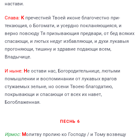
настави.
Слава:
К
пречестней Твоей иконе благочестно при-
текающия, о Богомати, и усердно покланяющияся, и
верно повсюду Тя призывающия предвари, от бед всяких
спасающи, и лютых недуг избавляющи, и духи лукавыя
прогоняющи, тишину и здравие подающи всем,
Владычице.
И ныне:
Н
е остави нас, Богородительнице, лютыми
помышлении и воспоминании от лукавых врагов
стужаемых зельне, но осени Твоею благодатию,
покрывающи и спасающи от всех их навет,
Богоблаженная.
ПЕСНЬ 6
Ирмос:
М
олитву пролию ко Господу / и Тому возвещу