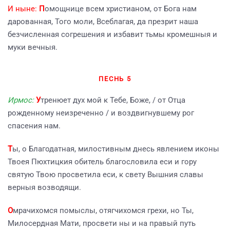
И ныне:
П
омощнице всем христианом, от Бога нам
дарованная, Того моли, Всеблагая, да презрит наша
безчисленная согрешения и избавит тьмы кромешныя и
муки вечныя.
ПЕСНЬ 5
Ирмос:
У
тренюет дух мой к Тебе, Боже, / от Отца
рожденному неизреченно / и воздвигнувшему рог
спасения нам.
Т
ы, о Благодатная, милостивным днесь явлением иконы
Твоея Пюхтицкия обитель благословила еси и гору
святую Твою просветила еси, к свету Вышния славы
верныя возводящи.
О
мрачихомся помыслы, отягчихомся грехи, но Ты,
Милосердная Мати, просвети ны и на правый путь