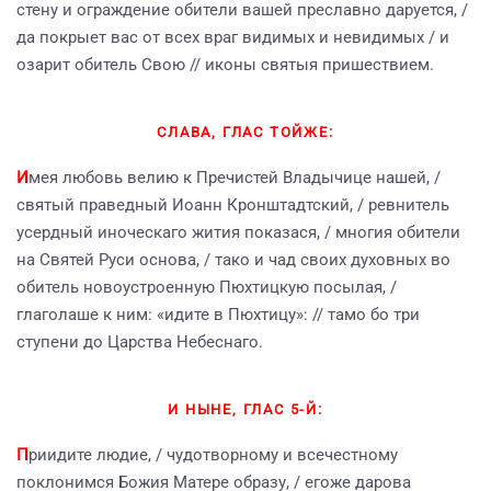
стену и ограждение обители вашей преславно даруется, /
да покрыет вас от всех враг видимых и невидимых / и
озарит обитель Свою // иконы святыя пришествием.
СЛАВА, ГЛАС ТОЙЖЕ:
И
мея любовь велию к Пречистей Владычице нашей, /
святый праведный Иоанн Кронштадтский, / ревнитель
усердный иноческаго жития показася, / многия обители
на Святей Руси основа, / тако и чад своих духовных во
обитель новоустроенную Пюхтицкую посылая, /
глаголаше к ним: «идите в Пюхтицу»: // тамо бо три
ступени до Царства Небеснаго.
И НЫНЕ, ГЛАС 5-Й:
П
риидите людие, / чудотворному и всечестному
поклонимся Божия Матере образу, / егоже дарова