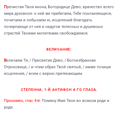
П
речистая Твоя икона, Богородице Дево, врачество всего
мира духовное: к ней же прибегаем, Тебе покланяющеся,
почитаем и лобызаем ю, исцелений благодать
почерпающе от нея и недугов телесных и душевных
страстей Твоими молитвами свобождаемся.
ВЕЛИЧАНИЕ:
В
еличаем Тя, / Пресвятая Дево, / Богоизбранная
Отроковице, / и чтим образ Твой святый, / имже точиши
исцеления, / всем с верою притекающим.
СТЕПЕННА, 1-Й АНТИФОН 4-ГО ГЛАСА.
Прокимен, глас 4-й:
Помяну Имя Твое во всяком роде и
роде.