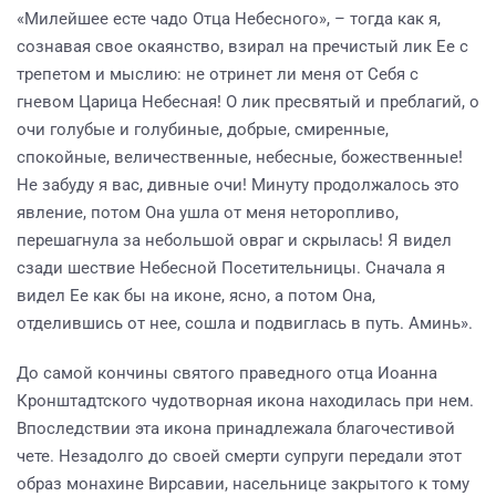
«Милейшее есте чадо Отца Небесного», – тогда как я,
сознавая свое окаянство, взирал на пречистый лик Ее с
трепетом и мыслию: не отринет ли меня от Себя с
гневом Царица Небесная! О лик пресвятый и преблагий, о
очи голубые и голубиные, добрые, смиренные,
спокойные, величественные, небесные, божественные!
Не забуду я вас, дивные очи! Минуту продолжалось это
явление, потом Она ушла от меня неторопливо,
перешагнула за небольшой овраг и скрылась! Я видел
сзади шествие Небесной Посетительницы. Сначала я
видел Ее как бы на иконе, ясно, а потом Она,
отделившись от нее, сошла и подвиглась в путь. Аминь».
До самой кончины святого праведного отца Иоанна
Кронштадтского чудотворная икона находилась при нем.
Впоследствии эта икона принадлежала благочестивой
чете. Незадолго до своей смерти супруги передали этот
образ монахине Вирсавии, насельнице закрытого к тому