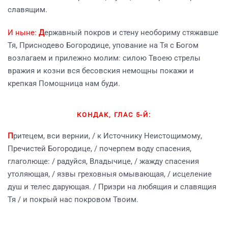
славящим.
И ныне:
Д
ержавный покров и стену необориму стяжавше
Тя, Приснодево Богородице, упование на Тя с Богом
возлагаем и прилежно молим: силою Твоею стрелы
вражия и козни вся бесовския немощны покажи и
крепкая Помощница нам буди.
КОНДАК, ГЛАС 5-Й:
П
ритецем, вси вернии, / к Источнику Неистощимому,
Пречистей Богородице, / почерпем воду спасения,
глаголюще: / радуйся, Владычице, / жажду спасения
утоляющая, / язвы греховныя омывающая, / исцеление
душ и телес дарующая. / Призри на любящия и славящия
Тя / и покрый нас покровом Твоим.