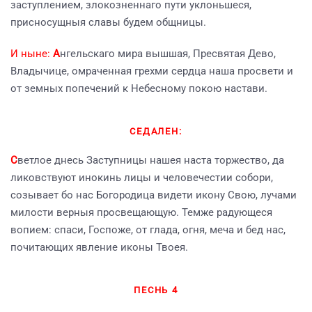
заступлением, злокозненнаго пути уклоньшеся,
присносущныя славы будем общницы.
И ныне:
А
нгельскаго мира вышшая, Пресвятая Дево,
Владычице, омраченная грехми сердца наша просвети и
от земных попечений к Небесному покою настави.
СЕДАЛЕН:
С
ветлое днесь Заступницы нашея наста торжество, да
ликовствуют инокинь лицы и человечестии собори,
созывает бо нас Богородица видети икону Свою, лучами
милости верныя просвещающую. Темже радующеся
вопием: спаси, Госпоже, от глада, огня, меча и бед нас,
почитающих явление иконы Твоея.
ПЕСНЬ 4