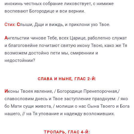
инокинь честных собрание ликовствует, с нимиже
воспевают Богородице и вси вернии.
Стих:
С
лыши, Дщи и виждь, и приклони ухо Твое.
А
нгельстии чинове Тебе, всех Царице, раболепно служат
и благоговейне почитают святую икону Твою, како же Тя
возможем достойно пети мы, смиреннии и
недостойнии?
СЛАВА И НЫНЕ, ГЛАС 2-Й:
И
коны Твоея явление, / Богородице Пренепорочная,/
славословим днесь и Твое заступление празднуем: / яко
бо Мати сущи живота, / молиши о нас Сына Твоего и Бога
нашего, // на Тя упование и надежду возложивших.
ТРОПАРЬ, ГЛАС 4-Й: