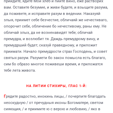
приидите, ядите Мой хлеб и пийте вино, еже растворих
вам. Оставите безумие, и живи будете, и взыщите разума,
да поживете, и исправите разум в ведении. Наказуяй
злыя, приимет себе безчестие, обличаяй же нечестиваго,
опорочит себе, обличение бо нечестивому, раны ему. Не
обличай злых, да не возненавидят тебе; обличай
премудра, и возлюбит тя. Даждь премудрому вину, и
премудрший будет; сказуй праведному, и приложит
приимати. Начало премудрости страх Господень, и совет
святых разум. Разумети бо закон помысла есть благаго,
сим бо образо многое поживеши время, и приложатся
тебе лета живота.
НА ЛИТИИ СТИХИРЫ, ГЛАС 1-Й:
Г
рядите радостно, инокинь лицы, / почерпите благодать
неоскудную / от пречудныя иконы Богоматере, светом
сияющия, / и приимите ю с верою и любовию, / яко в