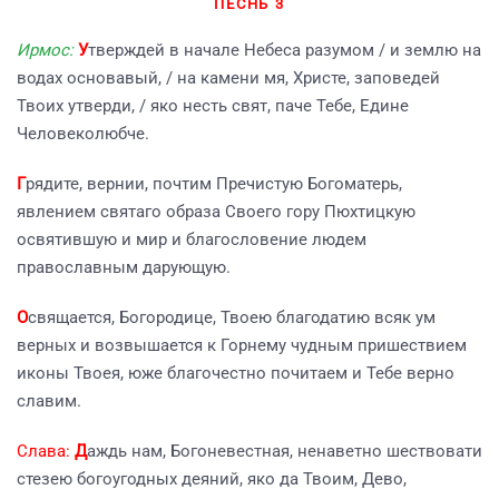
ПЕСНЬ 3
Ирмос:
У
тверждей в начале Небеса разумом / и землю на
водах основавый, / на камени мя, Христе, заповедей
Твоих утверди, / яко несть свят, паче Тебе, Едине
Человеколюбче.
Г
рядите, вернии, почтим Пречистую Богоматерь,
явлением святаго образа Своего гору Пюхтицкую
освятившую и мир и благословение людем
православным дарующую.
О
свящается, Богородице, Твоею благодатию всяк ум
верных и возвышается к Горнему чудным пришествием
иконы Твоея, юже благочестно почитаем и Тебе верно
славим.
Слава:
Д
аждь нам, Богоневестная, ненаветно шествовати
стезею богоугодных деяний, яко да Твоим, Дево,