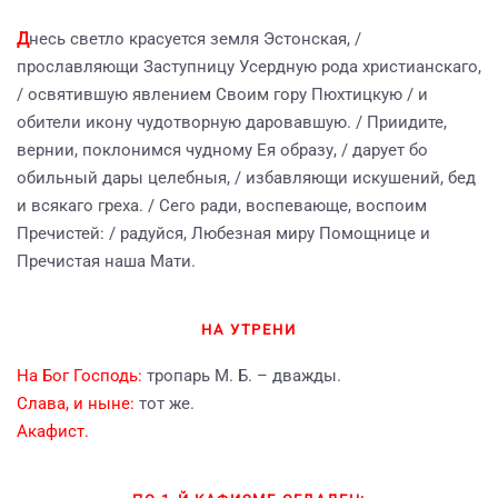
Д
несь светло красуется земля Эстонская, /
прославляющи Заступницу Усердную рода христианскаго,
/ освятившую явлением Своим гору Пюхтицкую / и
обители икону чудотворную даровавшую. / Приидите,
вернии, поклонимся чудному Ея образу, / дарует бо
обильный дары целебныя, / избавляющи искушений, бед
и всякаго греха. / Сего ради, воспевающе, воспоим
Пречистей: / радуйся, Любезная миру Помощнице и
Пречистая наша Мати.
НА УТРЕНИ
На Бог Господь:
тропарь М. Б. – дважды.
Слава, и ныне:
тот же.
Акафист.