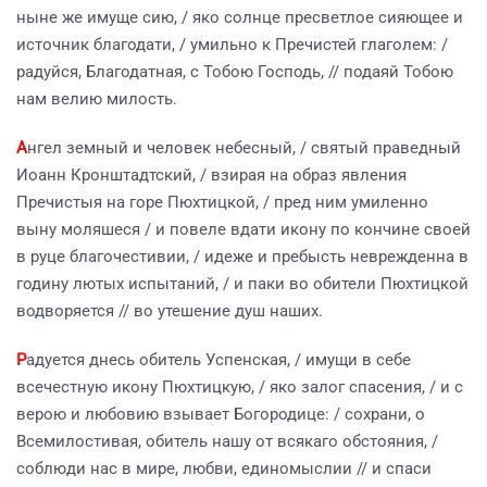
ныне же имуще сию, / яко солнце пресветлое сияющее и
источник благодати, / умильно к Пречистей глаголем: /
радуйся, Благодатная, с Тобою Господь, // подаяй Тобою
нам велию милость.
А
нгел земный и человек небесный, / святый праведный
Иоанн Кронштадтский, / взирая на образ явления
Пречистыя на горе Пюхтицкой, / пред ним умиленно
выну моляшеся / и повеле вдати икону по кончине своей
в руце благочестивии, / идеже и пребысть неврежденна в
годину лютых испытаний, / и паки во обители Пюхтицкой
водворяется // во утешение душ наших.
Р
адуется днесь обитель Успенская, / имущи в себе
всечестную икону Пюхтицкую, / яко залог спасения, / и с
верою и любовию взывает Богородице: / сохрани, о
Всемилостивая, обитель нашу от всякаго обстояния, /
соблюди нас в мире, любви, единомыслии // и спаси