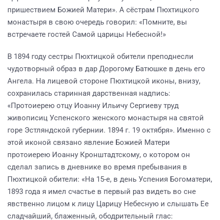
пришествием Божией Матери». А сёстрам Пюхтицкого
монастыря в свою очередь говорил: «Помните, вы
встречаете гостей Самой царицы Небесной!»
В 1894 году сестры Пюхтицкой обители преподнесли
чудотворный образ в дар Дорогому Батюшке в день его
Ангела. На лицевой стороне Пюхтицкой иконы, внизу,
сохранилась старинная дарственная надпись:
«Протоиерею отцу Иоанну Ильичу Сергиеву труд
живописиц Успенского женского монастыря на святой
горе Эстляндской губернии. 1894 г. 19 октября». Именно с
этой иконой связано явление Божией Матери
протоиерею Иоанну Кронштадтскому, о котором он
сделал запись в дневнике во время пребывания в
Пюхтицкой обители: «На 15-е, в день Успения Богоматери,
1893 года я имел счастье в первый раз видеть во сне
явственно лицом к лицу Царицу Небесную и слышать Ее
сладчайший, блаженный, ободрительный глас: