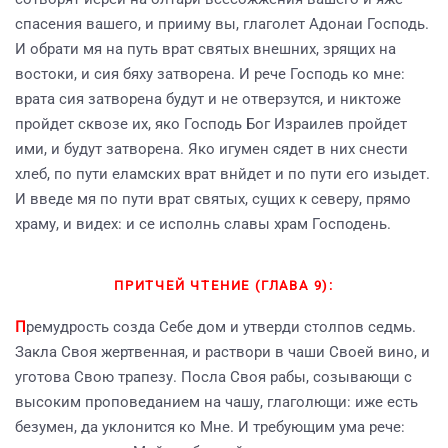
спасения вашего, и прииму вы, глаголет Адонаи Господь.
И обрати мя на путь врат святых внешних, зрящих на
востоки, и сия бяху затворена. И рече Господь ко мне:
врата сия затворена будут и не отверзутся, и никтоже
пройдет сквозе их, яко Господь Бог Израилев пройдет
ими, и будут затворена. Яко игумен сядет в них снести
хлеб, по пути еламских врат внйдет и по пути его изыдет.
И введе мя по пути врат святых, сущих к северу, прямо
храму, и видех: и се исполнь славы храм Господень.
ПРИТЧЕЙ ЧТЕНИЕ (ГЛАВА 9):
П
ремудрость созда Себе дом и утверди столпов седмь.
Закла Своя жертвенная, и раствори в чаши Своей вино, и
уготова Свою трапезу. Посла Своя рабы, созывающи с
высоким проповеданием на чашу, глаголющи: иже есть
безумен, да уклонится ко Мне. И требующим ума рече: