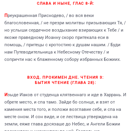
СЛАВА И НЫНЕ, ГЛАС 8-Й:
П
реукрашенная Приснодево, / во вся веки
благословенная, / не презри молитвы призывающих Тя, /
но услыши сердечное воздыхание взирающих к Тебе / и
якоже праведному Иоанну скоро притекала еси в
помощь, / притецы с кротостию к душам нашим. / Буди
нам Путеводительница к Небесному Отечеству / и
сопричти нас к блаженному собору избранных Божиих.
ВХОД. ПРОКИМЕН ДНЕ. ЧТЕНИЯ 3:
БЫТИЯ ЧТЕНИЕ (ГЛАВА 28):
И
зыде Иаков от студенца клятвеннаго и иде в Харрань. И
обрете место, и спа тамо. Зайде бо солнце, и взят от
камения места того, и положи возглавие себе, и спа на
месте оном. И сон виде, и се лествица утверждена на
земли, еяже глава досязаше до Небес, и Ангели Божии