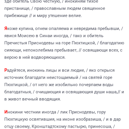
зде обитель Свою честную, / инокиням тихое
пристанище, / православным людем священное
прибежище // и миру утешение велие.
Я
коже купина, огнем опаляема и невредима пребывши, /
явися Моисею в Синаи иногда, / тако и обитель
Пречистыя Приснодевы на горе Пюхтицкой, / благодатию
сияющи, непоколебима пребывает, // освящающи всех, с
верою в ней водворяющихся.
Р
адуйтеся, инокинь лицы и вси людие, / яко открыся
источник благодати неистощаемый / на святей горе
Пюхтицкой, / от него же изобильно почерпаем воды
благодатныя, / очищающия и освящающия души наша,// и
в живот вечный вводящия.
И
нокини честнии иногда / лик Приснодевы, гору
Пюхтицкую освятившия, на иконе изобразиша, / и в дар
отцу своему, Кронштадтскому пастырю, принесоша, /