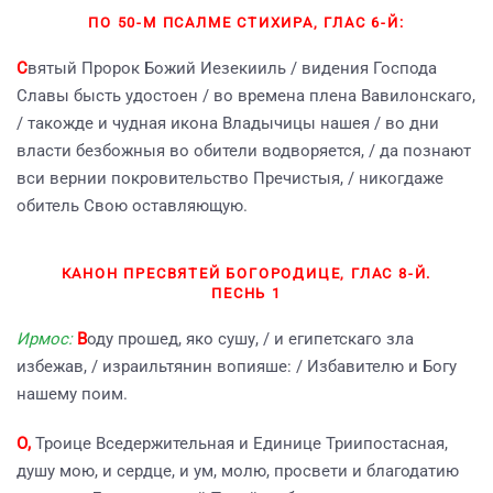
ПО 50-М ПСАЛМЕ СТИХИРА, ГЛАС 6-Й:
С
вятый Пророк Божий Иезекииль / видения Господа
Славы бысть удостоен / во времена плена Вавилонскаго,
/ такожде и чудная икона Владычицы нашея / во дни
власти безбожныя во обители водворяется, / да познают
вси вернии покровительство Пречистыя, / никогдаже
обитель Свою оставляющую.
КАНОН ПРЕСВЯТЕЙ БОГОРОДИЦЕ, ГЛАС 8-Й.
ПЕСНЬ 1
Ирмос:
В
оду прошед, яко сушу, / и египетскаго зла
избежав, / израильтянин вопияше: / Избавителю и Богу
нашему поим.
О,
Троице Вседержительная и Единице Триипостасная,
душу мою, и сердце, и ум, молю, просвети и благодатию