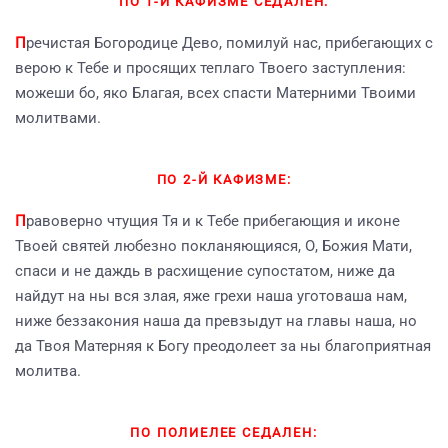
ПО 1-Й КАФИЗМЕ СЕДАЛЕН:
П
речистая Богородице Дево, помилуй нас, прибегающих с
верою к Тебе и просящих теплаго Твоего заступления:
можеши бо, яко Благая, всех спасти Матерними Твоими
молитвами.
ПО 2-Й КАФИЗМЕ:
П
равоверно чтущия Тя и к Тебе прибегающия и иконе
Твоей святей любезно покланяющияся, О, Божия Мати,
спаси и не даждь в расхищение супостатом, ниже да
найдут на ны вся злая, яже грехи наша уготоваша нам,
ниже беззакония наша да превзыдут на главы наша, но
да Твоя Матерняя к Богу преодолеет за ны благоприятная
молитва.
ПО ПОЛИЕЛЕЕ СЕДАЛЕН: