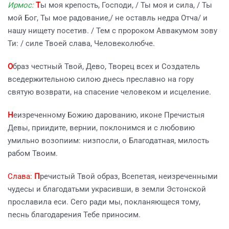
Ирмос:
Т
ы моя крепость, Господи, / Ты моя и сила, / Ты
мой Бог, Ты мое радование,/ не оставль недра Отча/ и
нашу нищету посетив. / Тем с пророком Аввакумом зову
Ти: / силе Твоей слава, Человеколюбче.
О
браз честный Твой, Дево, Творец всех и Создатель
вседержительною силою днесь преславно на гору
святую возврати, на спасение человеком и исцеление.
Н
еизреченному Божию дарованию, иконе Пречистыя
Девы, приидите, вернии, поклонимся и с любовию
умильно возопиим: низпосли, о Благодатная, милость
рабом Твоим.
Слава:
П
речистый Твой образ, Всепетая, неизреченными
чудесы и благодатьми украсивши, в земли Эстонской
прославила еси. Сего ради мы, покланяющеся тому,
песнь благодарения Тебе приносим.