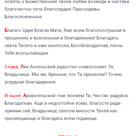
освяти, к Божественней Твоей любви возведи и настави
благочестно пети благосердие Приснодевы
Благословенныя.
Б
лагаго Царя Благая Мати, Яже всем благопослушная в
прошениях и всесильная в благодеяниих! Благодать
света Твоего и нам низпосли, Богоблагодатная, песнь
Тебе возсылающим.
Слава:
Л
ик Ангельский радостно славословит Тя,
Владычице. Мы же, бреннии, что Ти принесем? Точию
усердная благодарения.
И ныне:
А
рхангельский глас вопием Ти, Чистая: радуйся,
Благодатная. Аще и недостойни есмы, благости ради
приими сей, Владычице, светом милости Твоея нас
просвещающи и благодать всем подающи.