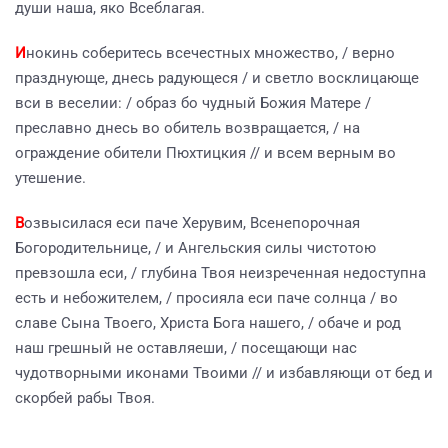
души наша, яко Всеблагая.
И
нокинь соберитесь всечестных множество, / верно
празднующе, днесь радующеся / и светло восклицающе
вси в веселии: / образ бо чудный Божия Матере /
преславно днесь во обитель возвращается, / на
ограждение обители Пюхтицкия // и всем верным во
утешение.
В
озвысилася еси паче Херувим, Всенепорочная
Богородительнице, / и Ангельския силы чистотою
превзошла еси, / глубина Твоя неизреченная недоступна
есть и небожителем, / просияла еси паче солнца / во
славе Сына Твоего, Христа Бога нашего, / обаче и род
наш грешный не оставляеши, / посещающи нас
чудотворными иконами Твоими // и избавляющи от бед и
скорбей рабы Твоя.