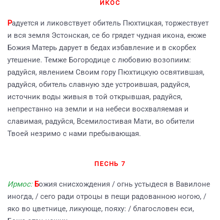
ИКОС
Р
адуется и ликовствует обитель Пюхтицкая, торжествует
и вся земля Эстонская, се бо грядет чудная икона, еюже
Божия Матерь дарует в бедах избавление и в скорбех
утешение. Темже Богородице с любовию возопиим:
радуйся, явлением Своим гору Пюхтицкую освятившая,
радуйся, обитель славную зде устроившая, радуйся,
источник воды живыя в той открывшая, радуйся,
непрестанно на земли и на небеси восхваляемая и
славимая, радуйся, Всемилостивая Мати, во обители
Твоей незримо с нами пребывающая.
ПЕСНЬ 7
Ирмос:
Б
ожия снисхождения / огнь устыдеся в Вавилоне
иногда, / сего ради отроцы в пещи радованною ногою, /
яко во цветнице, ликующе, пояху: / благословен еси,