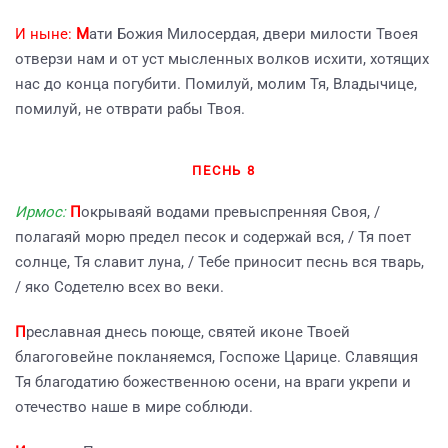
И ныне:
М
ати Божия Милосердая, двери милости Твоея
отверзи нам и от уст мысленных волков исхити, хотящих
нас до конца погубити. Помилуй, молим Тя, Владычице,
помилуй, не отврати рабы Твоя.
ПЕСНЬ 8
Ирмос:
П
окрываяй водами превыспренняя Своя, /
полагаяй морю предел песок и содержай вся, / Тя поет
солнце, Тя славит луна, / Тебе приносит песнь вся тварь,
/ яко Содетелю всех во веки.
П
реславная днесь поюще, святей иконе Твоей
благоговейне покланяемся, Госпоже Царице. Славящия
Тя благодатию божественною осени, на враги укрепи и
отечество наше в мире соблюди.