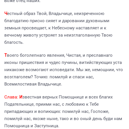
Боже отец наших.
Ч
естный образ Твой, Владычице, неизреченною
благодатию присно сияет и даровании духовными
земныя просвещает, к Небесному наставляет и к
вечному животу устрояет за неизглаголанную Твою
благость.
Т
воего боголепнаго явления, Чистая, и преславнаго
иконы пришествия и чудес пучины, витийствующих уста
никакоже возмогают исповедати. Мы же, немощнии, что
возглаголем? Точию: помилуй и спаси нас,
Всемилостивая Владычице.
Слава:
И
звестная верных Помощнице и всех благих
Подательнице, приими нас, с любовию к Тебе
припадающих и вопиющих: помилуй нас, Госпоже,
помилуй нас, якоже ныне, тако и во оный день буди нам
Помощница и Заступница.