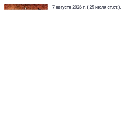
7 августа 2026 г. ( 25 июля ст.ст.),
пятница.
Седмица 10-я по Пятидесятнице.
День постный.
Пища с
растительным маслом.
Успение прав.
Анны
(
икона
),
матери Пресвятой Богородицы.
Свв. жен
Олимпиады
(
икона
) диакониссы и
Евпраксии
девы, Тавеннской. Прп.
Макария
(
икона
) Желтоводского,
Унженского. Память
V Вселенского Собора
. Сщмч.
Николая
пресвитера. Сщмч.
Александра
пресвитера. Св.
Ираиды
исп.
2 Кор., 169 зач., I, 12-20.
Мф., 91 зач., XXII, 23-33.
Прав.
Анны:
Гал., 210 зач. (от полу́), IV, 22-31.
Лк., 36 зач., VIII, 16-
21.