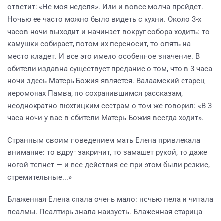
ответит: «Не моя неделя». Или и вовсе молча пройдет.
Ночью ее часто можно было видеть с кухни. Около 3-х
часов ночи выходит и начинает вокруг собора ходить: то
камушки собирает, потом их переносит, то опять на
место кладет. И все это имело особенное значение. В
обители издавна существует предание о том, что в 3 часа
ночи здесь Матерь Божия является. Валаамский старец
иеромонах Памва, по сохранившимся рассказам,
неоднократно пюхтицким сестрам о том же говорил: «В 3
часа ночи у вас в обители Матерь Божия всегда ходит».
Странным своим поведением мать Елена привлекала
внимание: то вдруг закричит, то замашет рукой, то даже
ногой топнет — и все действия ее при этом были резкие,
стремительные...»
Блаженная Елена спала очень мало: ночью пела и читала
псалмы. Псалтирь знала наизусть. Блаженная старица