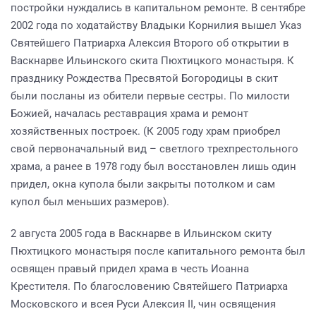
постройки нуждались в капитальном ремонте. В сентябре
2002 года по ходатайству Владыки Корнилия вышел Указ
Святейшего Патриарха Алексия Второго об открытии в
Васкнарве Ильинского скита Пюхтицкого монастыря. К
празднику Рождества Пресвятой Богородицы в скит
были посланы из обители первые сестры. По милости
Божией, началась реставрация храма и ремонт
хозяйственных построек. (К 2005 году храм приобрел
свой первоначальный вид – светлого трехпрестольного
храма, а ранее в 1978 году был восстановлен лишь один
придел, окна купола были закрыты потолком и сам
купол был меньших размеров).
2 августа 2005 года в Васкнарве в Ильинском скиту
Пюхтицкого монастыря после капитального ремонта был
освящен правый придел храма в честь Иоанна
Крестителя. По благословению Святейшего Патриарха
Московского и всея Руси Алексия II, чин освящения