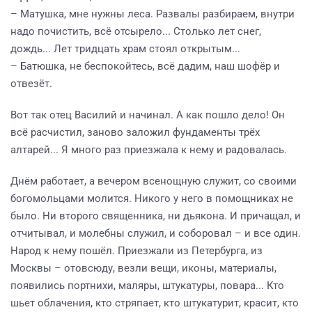
– Матушка, мне нужны леса. Развалы разбираем, внутри
надо почистить, всё отсырело... Столько лет снег,
дождь... Лет тридцать храм стоял открытым...
– Батюшка, не беспокойтесь, всё дадим, наш шофёр и
отвезёт.
Вот так отец Василий и начинал. А как пошло дело! Он
всё расчистил, заново заложил фундаменты трёх
алтарей... Я много раз приезжала к нему и радовалась.
Днём работает, а вечером всенощную служит, со своими
богомольцами молится. Никого у него в помощниках не
было. Ни второго священника, ни дьякона. И причащал, и
отчитывал, и молебны служил, и соборовал – и все один.
Народ к нему пошёл. Приезжали из Петербурга, из
Москвы – отовсюду, везли вещи, иконы, материалы,
появились портнихи, маляры, штукатуры, повара... Кто
шьет облачения, кто стряпает, кто штукатурит, красит, кто