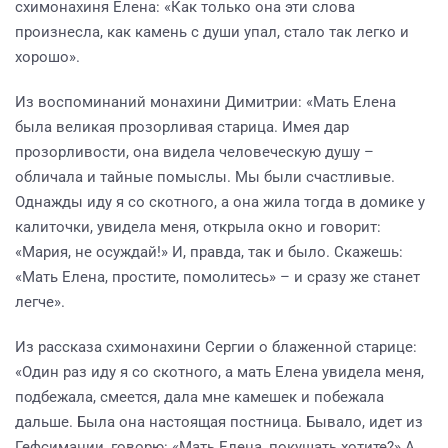
схимонахиня Елена: «Как только она эти слова
произнесла, как камень с души упал, стало так легко и
хорошо».
Из воспоминаний монахини Димитрии: «Мать Елена
была великая прозорливая старица. Имея дар
прозорливости, она видела человеческую душу –
обличала и тайные помыслы. Мы были счастливые.
Однажды иду я со скотного, а она жила тогда в домике у
калиточки, увидела меня, открыла окно и говорит:
«Мария, не осуждай!» И, правда, так и было. Скажешь:
«Мать Елена, простите, помолитесь» – и сразу же станет
легче».
Из рассказа схимонахини Сергии о блаженной старице:
«Один раз иду я со скотного, а мать Елена увидела меня,
подбежала, смеется, дала мне камешек и побежала
дальше. Была она настоящая постница. Бывало, идет из
Гефсимании, говорю: «Мать Елена, покушать хотите?» А