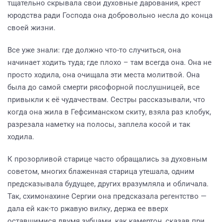
тщательно скрывала свои духовные дарования, крест
юродства ради Господа она добровольно несла до конца
своей жизни.
Все уже знали: где должно что-то случиться, она
начинает ходить туда; где плохо – там всегда она. Она не
просто ходила, она очищала эти места молитвой. Она
была до самой смерти рясофорной послушницей, все
привыкли к её чудачествам. Сестры рассказывали, что
когда она жила в Гефсиманском скиту, взяла раз клобук,
разрезала наметку на полосы, заплела косой и так
ходила.
К прозорливой старице часто обращались за духовным
советом, многих блаженная старица утешала, одним
предсказывала будущее, других вразумляла и обличала.
Так, схимонахине Сергии она предсказала регентство —
дала ей как-то ржавую вилку, держа ее вверх
оставшимися двумя зубцами, как камертон, сказав при