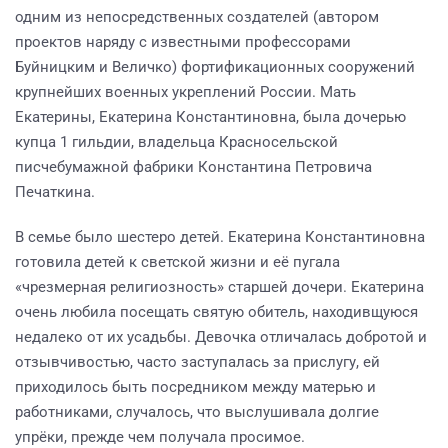
одним из непосредственных создателей (автором
проектов наряду с известными профессорами
Буйницким и Величко) фортификационных сооружений
крупнейших военных укреплений России. Мать
Екатерины, Екатерина Константиновна, была дочерью
купца 1 гильдии, владельца Красносельской
писчебумажной фабрики Константина Петровича
Печаткина.
В семье было шестеро детей. Екатерина Константиновна
готовила детей к светской жизни и её пугала
«чрезмерная религиозность» старшей дочери. Екатерина
очень любила посещать святую обитель, находивщуюся
недалеко от их усадьбы. Девочка отличалась добротой и
отзывчивостью, часто заступалась за прислугу, ей
приходилось быть посредником между матерью и
работниками, случалось, что выслушивала долгие
упрёки, прежде чем получала просимое.