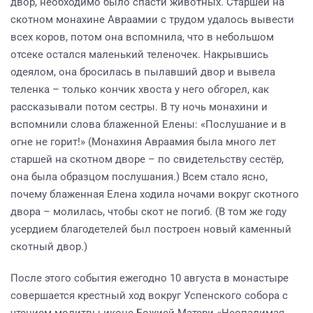
двор, необходимо было спасти животных. Старшей на
скотном монахине Авраамии с трудом удалось вывести
всех коров, потом она вспомнила, что в небольшом
отсеке остался маленький теленочек. Накрывшись
одеялом, она бросилась в пылавший двор и вывела
теленка – только кончик хвоста у него обгорел, как
рассказывали потом сестры. В ту ночь монахини и
вспомнили слова блаженной Елены: «Послушание и в
огне не горит!» (Монахиня Авраамия была много лет
старшей на скотном дворе – по свидетельству сестёр,
она была образцом послушания.) Всем стало ясно,
почему блаженная Елена ходила ночами вокруг скотного
двора – молилась, чтобы скот не погиб. (В том же году
усердием благодетелей был построен новый каменный
скотный двор.)
После этого события ежегодно 10 августа в монастыре
совершается крестный ход вокруг Успенского собора с