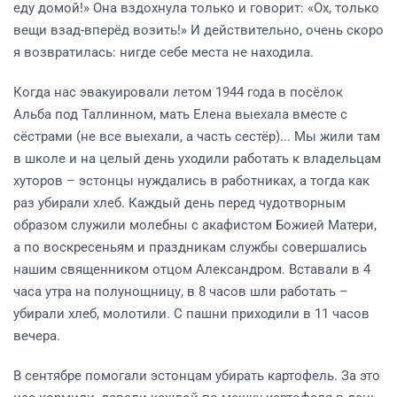
еду домой!» Она вздохнула только и говорит: «Ох, только
вещи взад-вперёд возить!» И действительно, очень скоро
я возвратилась: нигде себе места не находила.
Когда нас эвакуировали летом 1944 года в посёлок
Альба под Таллинном, мать Елена выехала вместе с
сёстрами (не все выехали, а часть сестёр)... Мы жили там
в школе и на целый день уходили работать к владельцам
хуторов – эстонцы нуждались в работниках, а тогда как
раз убирали хлеб. Каждый день перед чудотворным
образом служили молебны с акафистом Божией Матери,
а по воскресеньям и праздникам службы совершались
нашим священником отцом Александром. Вставали в 4
часа утра на полунощницу, в 8 часов шли работать –
убирали хлеб, молотили. С пашни приходили в 11 часов
вечера.
В сентябре помогали эстонцам убирать картофель. За это