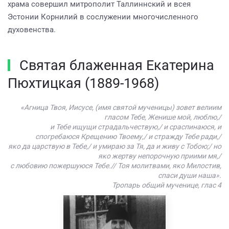
храма совершил митрополит Таллиннский и всея
Эстонии Корнилий в сослужении многочисленного
духовенства.
Святая блаженная Екатерина
Пюхтицкая (1889-1968)
«Агница Твоя, Иисусе, (имя святой мученицы) зовет велиим
гласом Тебе, Женише мой, люблю,/
и Тебе ищущи страдальчествую,/ и сраспинаюся, и
спогребаюся Крещению Твоему,/ и стражду Тебе ради,/
яко да царствую в Тебе,/ и умираю за Тя, да и живу с Тобою;/ но
яко жертву непорочную приими мя,/
с любовию пожершуюся Тебе.// Тоя молитвами, яко Милостив,
спаси души наша».
Тропарь общий мученице, глас 4