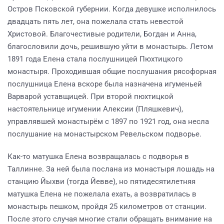
Остров Псковской губернии. Когда девушке исполнилось
двадцать пять лет, она пожелала стать невестой
Христовой. Благочестивые родители, Богдан и Анна,
благословили дочь, решившую уйти в монастырь. Летом
1891 года Елена стала послушницей Пюхтицкого
монастыря. Проходившая общие послушания рясофорная
послушница Елена вскоре была назначена игуменьей
Варварой уставщицей. При второй пюхтицкой
настоятельнице игумении Алексии (Пляшкевич),
управлявшей монастырём с 1897 по 1921 год, она несла
послушание на монастырском Ревельском подворье.
Как-то матушка Елена возвращалась с подворья в
Таллинне. За ней была послана из монастыря лошадь на
станцию Йыхви (тогда Йевве), но пятидесятилетняя
матушка Елена не пожелала ехать, а возвратилась в
монастырь пешком, пройдя 25 километров от станции.
После этого случая многие стали обращать внимание на