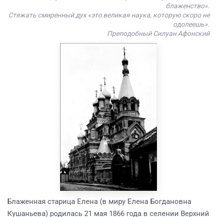
блаженство».
Стяжать смиренный дух «это великая наука, которую скоро не
одолеешь».
Преподобный Силуан Афонский
Блаженная старица Елена (в миру Елена Богдановна
Кушаньева) родилась 21 мая 1866 года в селении Верхний