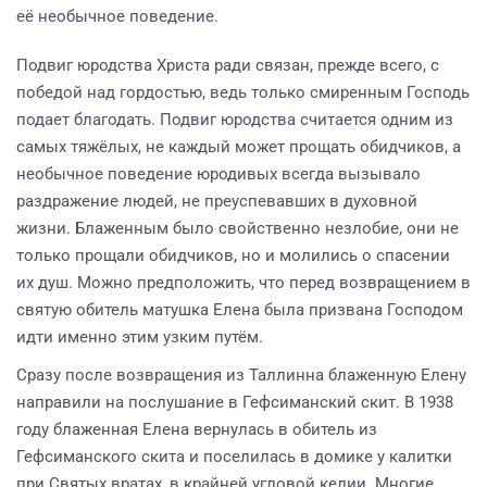
её необычное поведение.
Подвиг юродства Христа ради связан, прежде всего, с
победой над гордостью, ведь только смиренным Господь
подает благодать. Подвиг юродства считается одним из
самых тяжёлых, не каждый может прощать обидчиков, а
необычное поведение юродивых всегда вызывало
раздражение людей, не преуспевавших в духовной
жизни. Блаженным было свойственно незлобие, они не
только прощали обидчиков, но и молились о спасении
их душ. Можно предположить, что перед возвращением в
святую обитель матушка Елена была призвана Господом
идти именно этим узким путём.
Сразу после возвращения из Таллинна блаженную Елену
направили на послушание в Гефсиманский скит. В 1938
году блаженная Елена вернулась в обитель из
Гефсиманского скита и поселилась в домике у калитки
при Святых вратах, в крайней угловой келии. Многие