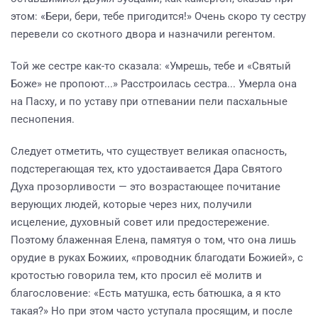
этом: «Бери, бери, тебе пригодится!» Очень скоро ту сестру
перевели со скотного двора и назначили регентом.
Той же сестре как-то сказала: «Умрешь, тебе и «Святый
Боже» не пропоют...» Расстроилась сестра... Умерла она
на Пасху, и по уставу при отпевании пели пасхальные
песнопения.
Следует отметить, что существует великая опасность,
подстерегающая тех, кто удостаивается Дара Святого
Духа прозорливости — это возрастающее почитание
верующих людей, которые через них, получили
исцеление, духовный совет или предостережение.
Поэтому блаженная Елена, памятуя о том, что она лишь
орудие в руках Божиих, «проводник благодати Божией», с
кротостью говорила тем, кто просил её молитв и
благословение: «Есть матушка, есть батюшка, а я кто
такая?» Но при этом часто уступала просящим, и после