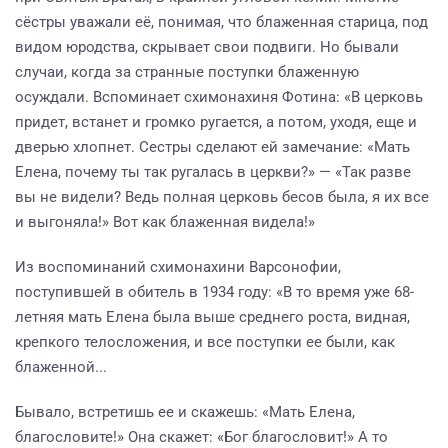
сёстры уважали её, понимая, что блаженная старица, под
видом юродства, скрывает свои подвиги. Но бывали
случаи, когда за странные поступки блаженную
осуждали. Вспоминает схимонахиня Фотина: «В церковь
придет, встанет и громко ругается, а потом, уходя, еще и
дверью хлопнет. Сестры сделают ей замечание: «Мать
Елена, почему ты так ругалась в церкви?» — «Так разве
вы не видели? Ведь полная церковь бесов была, я их все
и выгоняла!» Вот как блаженная видела!»
Из воспоминаний схимонахини Варсонофии,
поступившей в обитель в 1934 году: «В то время уже 68-
летняя мать Елена была выше среднего роста, видная,
крепкого телосложения, и все поступки ее были, как
блаженной...
Бывало, встретишь ее и скажешь: «Мать Елена,
благословите!» Она скажет: «Бог благословит!» А то