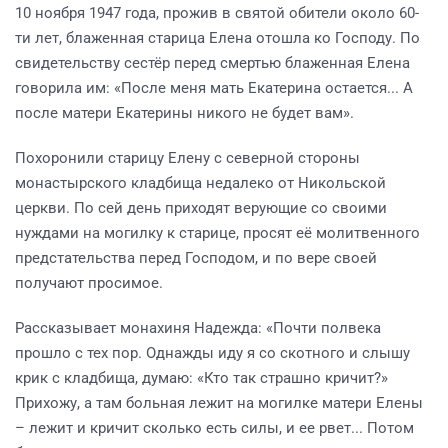
10 ноября 1947 года, прожив в святой обители около 60-
ти лет, блаженная старица Елена отошла ко Господу. По
свидетельству сестёр перед смертью блаженная Елена
говорила им: «После меня мать Екатерина остается... А
после матери Екатерины никого не будет вам».
Похоронили старицу Елену с северной стороны
монастырского кладбища недалеко от Никольской
церкви. По сей день приходят верующие со своими
нуждами на могилку к старице, просят её молитвенного
предстательства перед Господом, и по вере своей
получают просимое.
Рассказывает монахиня Надежда: «Почти полвека
прошло с тех пор. Однажды иду я со скотного и слышу
крик с кладбища, думаю: «Кто так страшно кричит?»
Прихожу, а там больная лежит на могилке матери Елены
– лежит и кричит сколько есть силы, и ее рвет... Потом