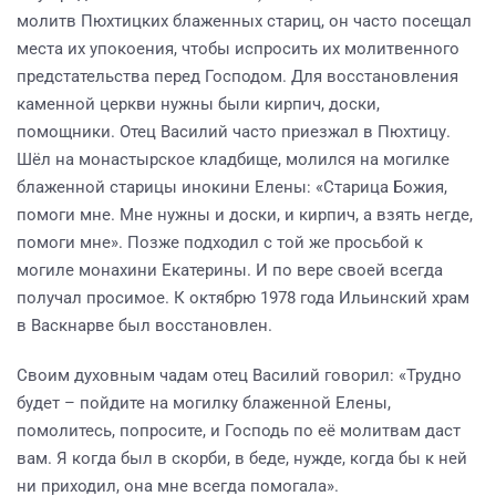
молитв Пюхтицких блаженных стариц, он часто посещал
места их упокоения, чтобы испросить их молитвенного
предстательства перед Господом. Для восстановления
каменной церкви нужны были кирпич, доски,
помощники. Отец Василий часто приезжал в Пюхтицу.
Шёл на монастырское кладбище, молился на могилке
блаженной старицы инокини Елены: «Старица Божия,
помоги мне. Мне нужны и доски, и кирпич, а взять негде,
помоги мне». Позже подходил с той же просьбой к
могиле монахини Екатерины. И по вере своей всегда
получал просимое. К октябрю 1978 года Ильинский храм
в Васкнарве был восстановлен.
Своим духовным чадам отец Василий говорил: «Трудно
будет – пойдите на могилку блаженной Елены,
помолитесь, попросите, и Господь по её молитвам даст
вам. Я когда был в скорби, в беде, нужде, когда бы к ней
ни приходил, она мне всегда помогала».