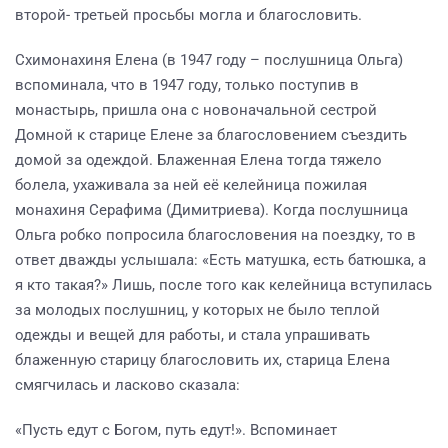
второй- третьей просьбы могла и благословить.
Схимонахиня Елена (в 1947 году – послушница Ольга)
вспоминала, что в 1947 году, только поступив в
монастырь, пришла она с новоначальной сестрой
Домной к старице Елене за благословением съездить
домой за одеждой. Блаженная Елена тогда тяжело
болела, ухаживала за ней её келейница пожилая
монахиня Серафима (Димитриева). Когда послушница
Ольга робко попросила благословения на поездку, то в
ответ дважды услышала: «Есть матушка, есть батюшка, а
я кто такая?» Лишь, после того как келейница вступилась
за молодых послушниц, у которых не было теплой
одежды и вещей для работы, и стала упрашивать
блаженную старицу благословить их, старица Елена
смягчилась и ласково сказала:
«Пусть едут с Богом, путь едут!». Вспоминает