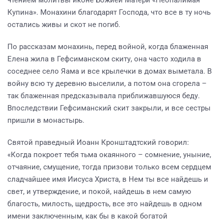
чтением молитвы иконе Божией Матери «Неопалимая
Купина». Монахини благодарят Господа, что все в ту ночь
остались живы и скот не погиб.
По рассказам монахинь, перед войной, когда блаженная
Елена жила в Гефсиманском скиту, она часто ходила в
соседнее село Яама и все крылечки в домах выметала. В
войну всю ту деревню выселили, а потом она сгорела –
так блаженная предсказывала приближавшуюся беду.
Впоследствии Гефсиманский скит закрыли, и все сестры
пришли в монастырь.
Святой праведный Иоанн Кронштадтский говорил:
«Когда покроет тебя тьма окаянного – сомнение, уныние,
отчаяние, смущение, тогда призови только всем сердцем
сладчайшее имя Иисуса Христа, в Нем ты все найдешь и
свет, и утверждение, и покой, найдешь в нем самую
благость, милость, щедрость, все это найдешь в одном
имени заключенным, как бы в какой богатой