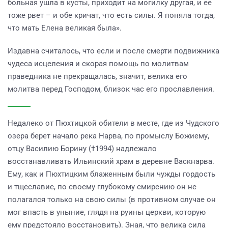
больная ушла в кусты, приходит на могилку другая, и ее
тоже рвет – и обе кричат, что есть силы. Я поняла тогда,
что мать Елена великая была».
Издавна считалось, что если и после смерти подвижника
чудеса исцеления и скорая помощь по молитвам
праведника не прекращалась, значит, велика его
молитва перед Господом, близок час его прославления.
Недалеко от Пюхтицкой обители в месте, где из Чудского
озера берет начало река Нарва, по промыслу Божиему,
отцу Василию Борину (†1994) надлежало
восстанавливать Ильинский храм в деревне Васкнарва.
Ему, как и Пюхтицким блаженным были чужды гордость
и тщеславие, по своему глубокому смирению он не
полагался только на свою силы (в противном случае он
мог впасть в уныние, глядя на руины церкви, которую
ему предстояло восстановить). Зная, что велика сила