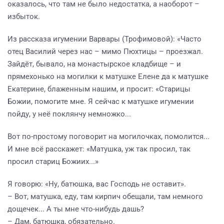
оказалось, что там не было недостатка, а наоборот –
избыток.
Из рассказа игумении Варвары (Трофимовой): «Часто
отец Василий через нас – мимо Пюхтицы – проезжал.
Зайдёт, бывало, на монастырское кладбище – и
прямехонько на могилки к матушке Елене да к матушке
Екатерине, блаженным нашим, и просит: «Старицы
Божии, помогите мне. Я сейчас к матушке игумении
пойду, у неё поклянчу немножко...
Вот по-простому поговорит на могилочках, помолится...
И мне всё расскажет: «Матушка, уж так просил, так
просил стариц Божиих...»
Я говорю: «Ну, батюшка, вас Господь не оставит».
– Вот, матушка, еду, там кирпич обещали, там немного
дощечек... А ты мне что-нибудь дашь?
– Дам, батюшка, обязательно.