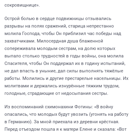
сокровищнице».
Острой болью в сердце подвижницы отзывались
разрывы на полях сражений, старица непрестанно
молила Господа, чтобы Он приблизил час победы над
захватчиками. Милосердная душа блаженной
сопереживала молодым сестрам, на долю которых
выпало столько трудностей в годы войны, она молила
Спасителя, чтобы Он поддержал их в годину испытаний,
не дал впасть в уныние, дал силы выполнять тяжёлые
работы. Молились и другие престарелые насельницы. Их
молитвами и держались изнурённые тяжким трудом,
голодные, страдающие от недосыпания сестры.
Из воспоминаний схимонахини Фотины: «В войну
опасались, что молодых будут увозить (угонять на работу
в Германию). За мной приехала из деревни крёстная.
Перед отъездом пошла я к матери Елене и сказала: «Вот