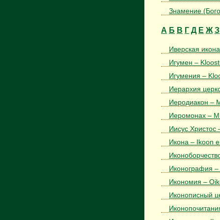
Знамение (Бого
А
Б
В
Г
Д
Е
Ж
З
Иверская икона
Игумен – Kloost
Игумения – Kloo
Иерархия церков
Иеродиакон – 
Иеромонах – M
Иисус Христос –
Икона – Ikoon e
Иконоборчество
Иконография – 
Икономия – Oi
Иконописный цер
Иконопочитания