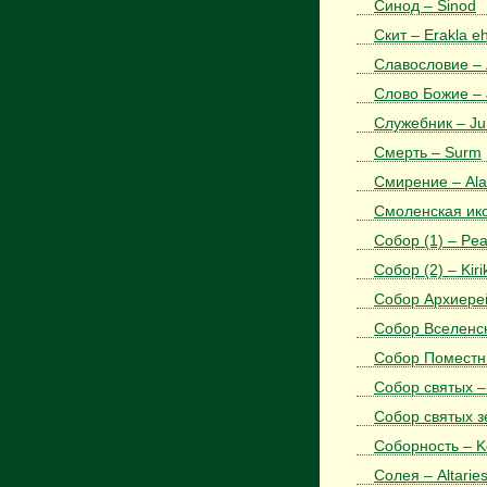
Синод – Sinod
Скит – Erakla e
Славословие – 
Слово Божие –
Служебник – Ju
Смерть – Surm
Смирение – Ala
Смоленская ико
Собор (1) – Peak
Собор (2) – Kir
Собор Архиерей
Собор Вселенск
Собор Поместны
Собор святых –
Собор святых з
Соборность – K
Солея – Altarie