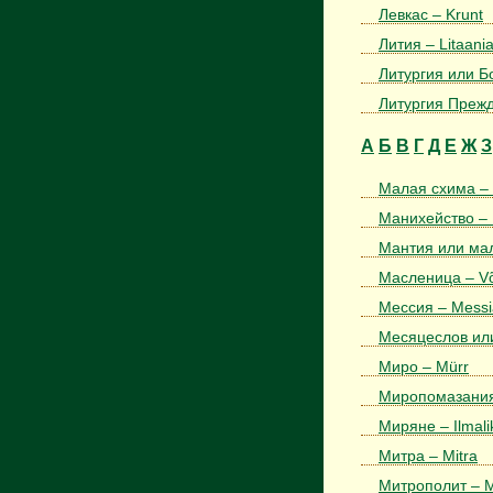
Левкас – Krunt
Лития – Litaani
Литургия или Бо
Литургия Прежд
А
Б
В
Г
Д
Е
Ж
З
Малая схима –
Манихейство – 
Мантия или мал
Масленица – Võ
Мессия – Messi
Месяцеслов или
Миро – Mürr
Миропомазания 
Миряне – Ilmali
Митра – Mitra
Митрополит – Me