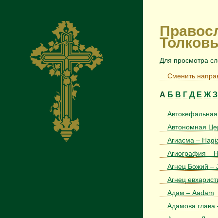
Правос
Толков
Для просмотра сл
Сменить напра
А
Б
В
Г
Д
Е
Ж
З
Автокефальная (
Автономная Цер
Агиасма – Hag
Агиография – H
Агнец Божий – J
Агнец евхаристи
Адам – Aadam
Адамова глава 