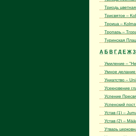
Триодь цветная 
Трисвятое – Ko
Троица – Kolma
Тропарь – Trop
Туринская Плаща
А
Б
В
Г
Д
Е
Ж
З
Умиление – "Hel
Умное делание 
Униатство – Uni
Усекновение гл
Успение Пресв
Успенский пост
Устав (1) – Juma
Устав (2) – Määr
Утварь церковная