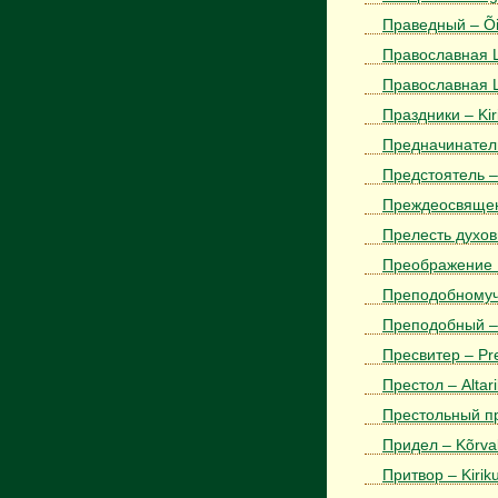
Праведный – Õi
Православная Ц
Православная Ц
Праздники – Ki
Предначинател
Предстоятель – 
Преждеосвящен
Прелесть духовн
Преображение Г
Преподобномуче
Преподобный –
Пресвитер – Pr
Престол – Altari
Престольный пр
Придел – Kõrval
Притвор – Kirik