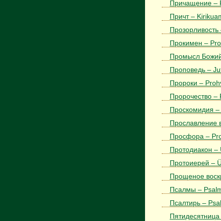
Причащение – P
Причт – Kirikua
Прозорливость –
Прокимен – Pro
Промысл Божий 
Проповедь – Ju
Пророки – Proh
Пророчество – P
Проскомидия – 
Прославление в
Просфора – Pro
Протодиакон – 
Протоиерей – Ü
Прощеное воск
Псалмы – Psalm
Псалтирь – Psal
Пятидесятница 