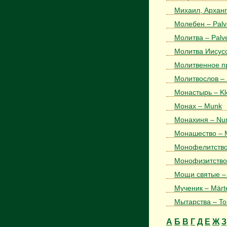
Михаил, Арханге
Молебен – Palv
Молитва – Palv
Молитва Иисусо
Молитвенное пр
Молитвослов – 
Монастырь – Kl
Монах – Munk
Монахиня – Nu
Монашество – M
Монофелитство 
Монофизитство 
Мощи святые – 
Мученик – Märt
Мытарства – Tol
А
Б
В
Г
Д
Е
Ж
З