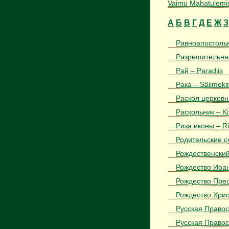
Vaimu Mahatulemi
А
Б
В
Г
Д
Е
Ж
З
Равноапостольн
Разрешительная
Рай – Paradiis
Рака – Säilmekir
Раскол церковны
Раскольник – Kir
Риза иконы – Ri
Родительские с
Рождественский 
Рождество Иоан
Рождество Прес
Рождество Хрис
Русская Правос
Русская Правос