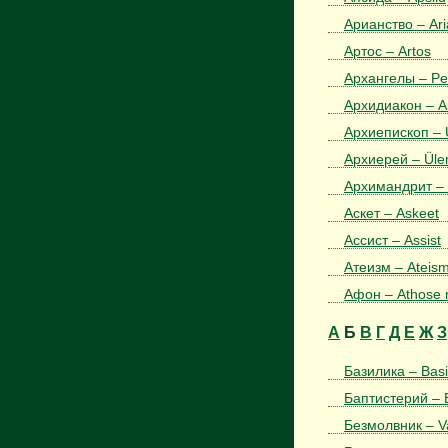
Арианство – Ar
Артос – Artos
Архангелы – Pea
Архидиакон – A
Архиепископ – Ü
Архиерей – Üle
Архимандрит – A
Аскет – Askeet
Ассист – Assist
Атеизм – Ateis
Афон – Athose 
А
Б
В
Г
Д
Е
Ж
З
Базилика – Basii
Баптистерий – B
Безмолвник – Va