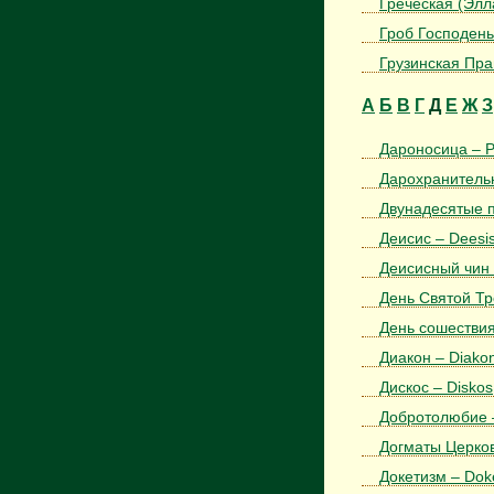
Греческая (Элла
Гроб Господень
Грузинская Пра
А
Б
В
Г
Д
Е
Ж
З
Дароносица – P
Дарохранительн
Двунадесятые п
Деисис – Deesi
Деисисный чин 
День Святой Тр
День сошествия
Диакон – Diako
Дискос – Diskos
Добротолюбие – 
Догматы Церко
Докетизм – Dok