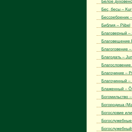
Белое духовенст
Бес, бесы – Ku
Бессребреник 
Библия – Piibel
Благоверный – 
Благовещение 
Благоговение –
Благодать – Ju
Благословение –
Благочиние – P
Благочинный – 
Блаженный – Õ
Богомильство – 
Богородица (Ма
Богословие или
Богослужебные 
Богослужебный к