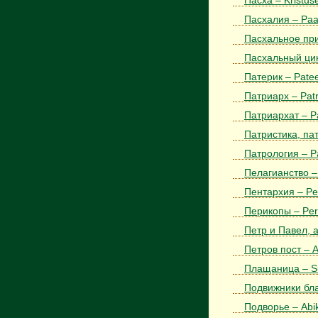
Пасха – Kristus
Пасхалия – Paa
Пасхальное при
Пасхальный цик
Патерик – Patee
Патриарх – Patr
Патриархат – Pa
Патристика, пат
Патрология – Pa
Пелагианство –
Пентархия – Pe
Перикопы – Per
Петр и Павел, а
Петров пост – A
Плащаница – Su
Подвижники бла
Подворье – Abik