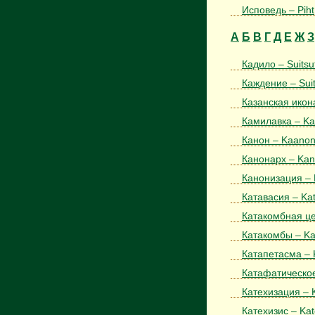
Исповедь – Piht
А
Б
В
Г
Д
Е
Ж
З
Кадило – Suitsut
Каждение – Sui
Казанская икон
Камилавка – Ka
Канон – Kaano
Канонарх – Kan
Канонизация – 
Катавасия – Ka
Катакомбная це
Катакомбы – Ka
Катапетасма – 
Катафатическое 
Катехизация – 
Катехизис – Ka