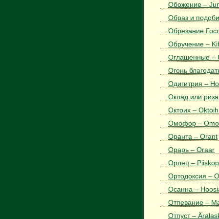
Обожение – Jum
Образ и подобие
Обрезание Госп
Обручение – Ki
Оглашенные – 
Огонь благодатн
Одигитрия – Ho
Оклад или риза 
Октоих – Oktoih
Омофор – Omofo
Оранта – Orant
Орарь – Oraar
Орлец – Piiskop
Ортодоксия – O
Осанна – Hoos
Отпевание – Ma
Отпуст – Ärala