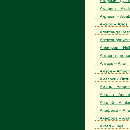
Академия Духов
Акафист – Akafi
Акривия – Akriib
Аксиос – Axios
Александр Невск
Александрийска
Аллилуиа – Hall
Алтарник, поном
Алтарь – Altar
Амвон – Ambon
Амвросий Оптин
Аминь – Aamen
Аналав – Anala
Аналой – Analo
Анафема – Ana
Анафора – Ana
Ангел – Ingel