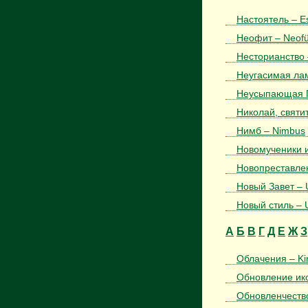
Настоятель – Es
Неофит – Neofü
Несторианство 
Неугасимая лам
Неусыпающая Пс
Николай, святит
Нимб – Nimbus
Новомученики и
Новопреставлен
Новый Завет – 
Новый стиль – 
А
Б
В
Г
Д
Е
Ж
З
Облачения – Kir
Обновление ико
Обновленчество