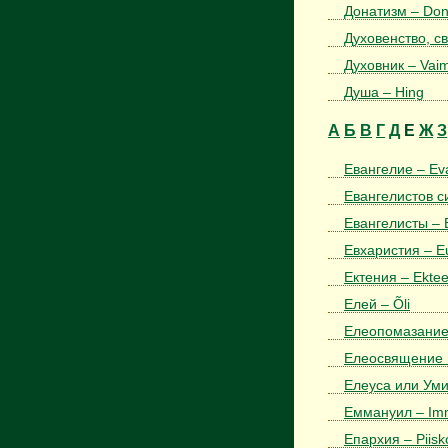
Донатизм – Don
Духовенство, с
Духовник – Vaimu
Душа – Hing
А
Б
В
Г
Д
Е
Ж
З
Евангелие – Ev
Евангелистов си
Евангелисты – E
Евхаристия – Eu
Ектения – Ektee
Елей – Õli
Елеопомазание 
Елеосвящение и
Елеуса или Умил
Еммануил – Im
Епархия – Piis