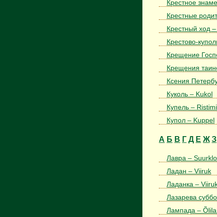
Крестное знаме
Крестные родит
Крестный ход – 
Крестово-купол
Крещение Госпо
Крещения таинс
Ксения Петербур
Куколь – Kukol
Купель – Ristim
Купол – Kuppel
А
Б
В
Г
Д
Е
Ж
З
Лавра – Suurklo
Ладан – Viiruk
Ладанка – Viiruk
Лазарева суббо
Лампада – Õlil