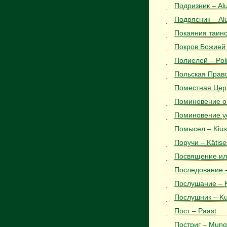
Подризник – Al
Подрясник – Al
Покаяния таинс
Покров Божией 
Полиелей – Poli
Польская Право
Поместная Церко
Поминовение о 
Поминовение ус
Помысел – Kiu
Поручи – Kätis
Посвящение или
Последование –
Послушание – Ku
Послушник – Ku
Пост – Paast
Постриг – Mung