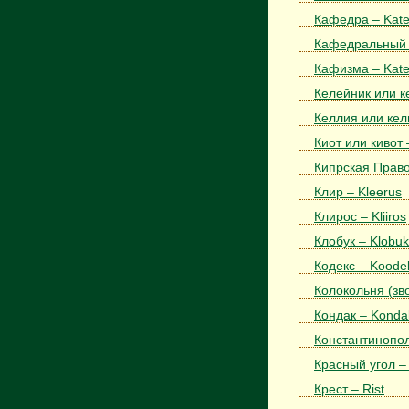
Кафедра – Kat
Кафедральный с
Кафизма – Kat
Келейник или к
Келлия или кели
Киот или кивот 
Кипрская Право
Клир – Kleerus
Клирос – Kliiros
Клобук – Klobuk
Кодекс – Koode
Колокольня (зво
Кондак – Konda
Константинопол
Красный угол – 
Крест – Rist