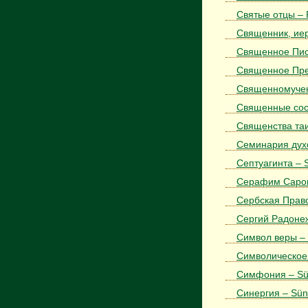
Святые отцы – P
Священник, иер
Священное Писа
Священное Пред
Священномучени
Священные сос
Священства таи
Семинария духо
Септуагинта – 
Серафим Саровс
Сербская Право
Сергий Радонеж
Символ веры – 
Символическое 
Симфония – Sü
Синергия – Sün