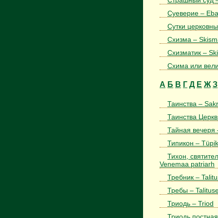
Страшный суд –
Суеверие – Eb
Сутки церковные
Схизма – Skism
Схизматик – Sk
Схима или вели
А
Б
В
Г
Д
Е
Ж
З
Таинства – Sak
Таинства Церкви
Тайная вечеря
Типикон – Tüpi
Тихон, святител
Venemaa patriarh
Требник – Talit
Требы – Talitus
Триодь – Triod
Триодь постная 