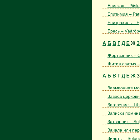
Епископ – Piisk
Епитимия – Pat
Епитрахиль – Ep
Ересь – Väärõpe
А
Б
В
Г
Д
Е
Ж
З
Жертвенник – O
Жития святых –
А
Б
В
Г
Д
Е
Ж
З
Заамвонная мол
Завеса церковна
Заговение – Li
Записки помина
Затворник – Sul
Зачала или пери
Зилоты – Seloo