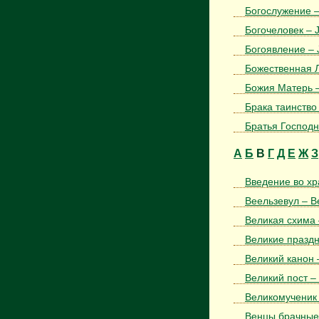
Богослужение –
Богочеловек – 
Богоявление – 
Божественная Ли
Божия Матерь 
Брака таинство 
Братья Господн
А
Б
В
Г
Д
Е
Ж
З
Введение во хр
Веельзевул – Be
Великая схима 
Великие праздн
Великий канон 
Великий пост –
Великомученик 
Венцы брачные 