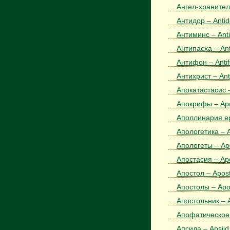
Ангел-хранитель
Антидор – Antid
Антиминс – Ant
Антипасха – An
Антифон – Anti
Антихрист – Anti
Апокатастасис –
Апокрифы – Ap
Аполлинария ере
Апологетика – A
Апологеты – Ap
Апостасия – Ap
Апостол – Apost
Апостолы – Apos
Апостольник – A
Апофатическое (
Апсида – Apsiid