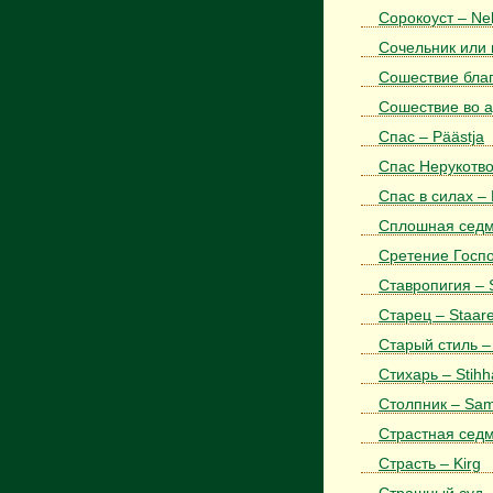
Сорокоуст – Ne
Сочельник или 
Сошествие благ
Сошествие во ад
Спас – Päästja
Спас Нерукотво
Спас в силах – 
Сплошная седми
Сретение Госпо
Ставропигия – S
Старец – Staare
Старый стиль –
Стихарь – Stihh
Столпник – Sa
Страстная седм
Страсть – Kirg