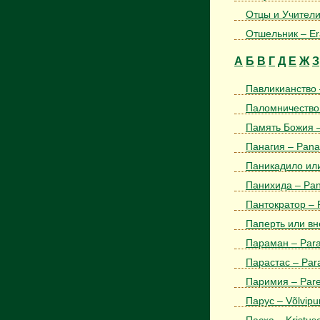
Отцы и Учители 
Отшельник – Er
А
Б
В
Г
Д
Е
Ж
З
Павликианcтво 
Паломничество 
Память Божия –
Панагия – Pana
Паникадило или
Панихида – Pani
Пантократор – 
Паперть или вн
Параман – Par
Парастас – Par
Паримия – Par
Парус – Võlvipur