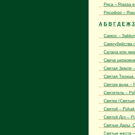
Ряса – Rjassa e
Рясофор – Rja
А
Б
В
Г
Д
Е
Ж
З
Саккос – Sakko
Самоубийства г
Сатана или диа
Свеча церковная
Святая Земля 
Святая Троица 
Святая вода – P
Святитель – Püh
Святки (Святые
Святой – Pühak
Святой Дух – P
Святые Дары, С
Святые места –