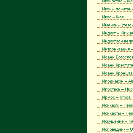
Иконостас – Iko
Иконы почитани
Икос – Ikos
Именины (тезои
Индикт – Kirikua
Индиктион велик
Интронизация – 
Иоанн Богослов
Иоанн Крестител
Иоанн Кронштадт
Иподиакон – Al
Ипостась – Hüp
Ирмос – Irmos
Исихазм – Hes
Исихасты – Hes
Искушение – Ki
Исповедник – Us