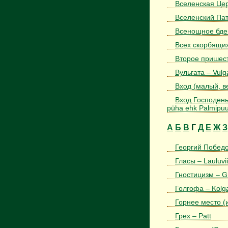
Вселенская Цер
Вселенский Патр
Всенощное бдени
Всех скорбящих
Второе пришеств
Вульгата – Vulg
Вход (малый, ве
Вход Господень
püha ehk Palmipu
А
Б
В
Г
Д
Е
Ж
З
Георгий Победо
Гласы – Lauluvii
Гностицизм – Gn
Голгофа – Kolg
Горнее место (
Грех – Patt