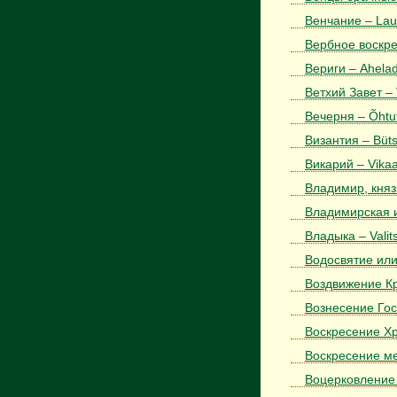
Венчание – Lau
Вербное воскре
Вериги – Ahela
Ветхий Завет –
Вечерня – Õhtut
Византия – Büt
Викарий – Vika
Владимир, князь
Владимирская и
Владыка – Valit
Водосвятие или
Воздвижение Кре
Вознесение Гос
Воскресение Хр
Воскресение ме
Воцерковление 