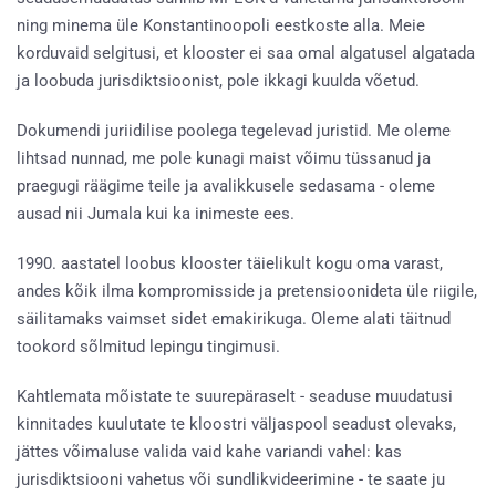
ning minema üle Konstantinoopoli eestkoste alla. Meie
korduvaid selgitusi, et klooster ei saa omal algatusel algatada
ja loobuda jurisdiktsioonist, pole ikkagi kuulda võetud.
Dokumendi juriidilise poolega tegelevad juristid. Me oleme
lihtsad nunnad, me pole kunagi maist võimu tüssanud ja
praegugi räägime teile ja avalikkusele sedasama - oleme
ausad nii Jumala kui ka inimeste ees.
1990. aastatel loobus klooster täielikult kogu oma varast,
andes kõik ilma kompromisside ja pretensioonideta üle riigile,
säilitamaks vaimset sidet emakirikuga. Oleme alati täitnud
tookord sõlmitud lepingu tingimusi.
Kahtlemata mõistate te suurepäraselt - seaduse muudatusi
kinnitades kuulutate te kloostri väljaspool seadust olevaks,
jättes võimaluse valida vaid kahe variandi vahel: kas
jurisdiktsiooni vahetus või sundlikvideerimine - te saate ju