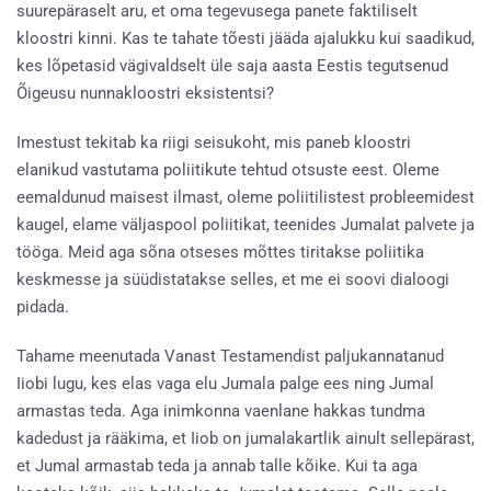
suurepäraselt aru, et oma tegevusega panete faktiliselt
kloostri kinni. Kas te tahate tõesti jääda ajalukku kui saadikud,
kes lõpetasid vägivaldselt üle saja aasta Eestis tegutsenud
Õigeusu nunnakloostri eksistentsi?
Imestust tekitab ka riigi seisukoht, mis paneb kloostri
elanikud vastutama poliitikute tehtud otsuste eest. Oleme
eemaldunud maisest ilmast, oleme poliitilistest probleemidest
kaugel, elame väljaspool poliitikat, teenides Jumalat palvete ja
tööga. Meid aga sõna otseses mõttes tiritakse poliitika
keskmesse ja süüdistatakse selles, et me ei soovi dialoogi
pidada.
Tahame meenutada Vanast Testamendist paljukannatanud
Iiobi lugu, kes elas vaga elu Jumala palge ees ning Jumal
armastas teda. Aga inimkonna vaenlane hakkas tundma
kadedust ja rääkima, et Iiob on jumalakartlik ainult sellepärast,
et Jumal armastab teda ja annab talle kõike. Kui ta aga