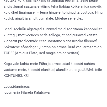
kaotaks kõik, siis hakkaks ta Jumalat teotama. Selle peale
andis Jumal saatanale võimu teha Iiobiga kõike, mida soovib,
kuid ühel tingimusel – tema hinge ei tohtinud ta puutuda. Hing
kuulub ainult ja ainult Jumalale. Mõelge selle üle…
Seaduseelnõu algatajad sunnivad meid sooritama kanoonilist
kuritegu, motiveerides seda sellega, et nad püüavad kaitsta
kloostrit probleemide eest. Vastame Vana-Kreeka filosoofi
Sokratese sõnadega : „Platon on armas, kuid veel armsam on
TÕDE“ (Amicus Plato, sed magis amica veritas).
Kogu vale kohta meie Püha ja armastatud kloostri suhtes
vastame meie, kloostri elanikud, alandlikult: olgu JUMAL teile
KOHTUNIKUKS!..
Lugupidamisega,
iguumenja Filareta Kalatšova