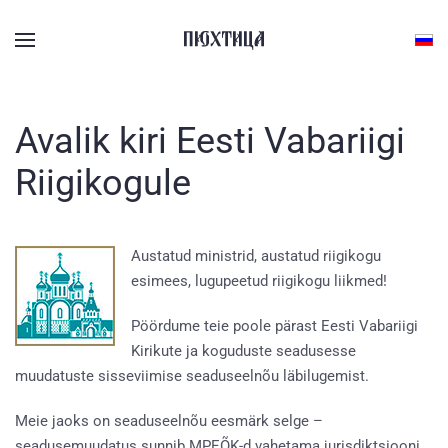
Skip to main content
Avalik kiri Eesti Vabariigi
Riigikogule
Austatud ministrid, austatud riigikogu
esimees, lugupeetud riigikogu liikmed!
Pöördume teie poole pärast Eesti Vabariigi
Kirikute ja koguduste seadusesse
muudatuste sisseviimise seaduseelnõu läbilugemist.
Meie jaoks on seaduseelnõu eesmärk selge –
seadusemuudatus sunnib MPEÕK-d vahetama jurisdiktsiooni